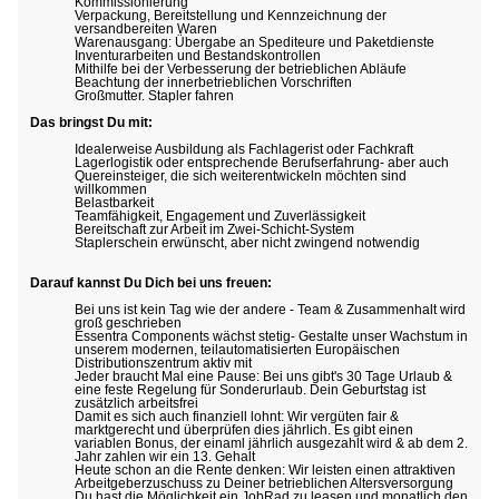
Kommissionierung
Verpackung, Bereitstellung und Kennzeichnung der
versandbereiten Waren
Warenausgang: Übergabe an Spediteure und Paketdienste
Inventurarbeiten und Bestandskontrollen
Mithilfe bei der Verbesserung der betrieblichen Abläufe
Beachtung der innerbetrieblichen Vorschriften
Großmutter. Stapler fahren
Das bringst Du mit:
Idealerweise Ausbildung als Fachlagerist oder Fachkraft
Lagerlogistik oder entsprechende Berufserfahrung- aber auch
Quereinsteiger, die sich weiterentwickeln möchten sind
willkommen
Belastbarkeit
Teamfähigkeit, Engagement und Zuverlässigkeit
Bereitschaft zur Arbeit im Zwei-Schicht-System
Staplerschein erwünscht, aber nicht zwingend notwendig
Darauf kannst Du Dich bei uns freuen:
Bei uns ist kein Tag wie der andere - Team & Zusammenhalt wird
groß geschrieben
Essentra Components wächst stetig- Gestalte unser Wachstum in
unserem modernen, teilautomatisierten Europäischen
Distributionszentrum aktiv mit
Jeder braucht Mal eine Pause: Bei uns gibt's 30 Tage Urlaub &
eine feste Regelung für Sonderurlaub. Dein Geburtstag ist
zusätzlich arbeitsfrei
Damit es sich auch finanziell lohnt: Wir vergüten fair &
marktgerecht und überprüfen dies jährlich. Es gibt einen
variablen Bonus, der einaml jährlich ausgezahlt wird & ab dem 2.
Jahr zahlen wir ein 13. Gehalt
Heute schon an die Rente denken: Wir leisten einen attraktiven
Arbeitgeberzuschuss zu Deiner betrieblichen Altersversorgung
Du hast die Möglichkeit ein JobRad zu leasen und monatlich den