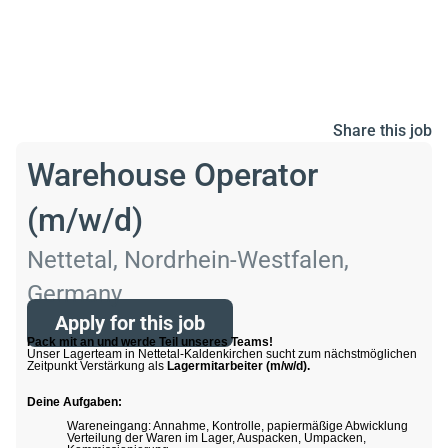
Share this job
Warehouse Operator
(m/w/d)
Nettetal, Nordrhein-Westfalen,
Germany
Apply for this job
Pack mit an und werde Teil unseres Teams!
Unser Lagerteam in Nettetal-Kaldenkirchen sucht zum nächstmöglichen
Zeitpunkt Verstärkung als
Lagermitarbeiter (m/w/d).
Deine Aufgaben:
Wareneingang: Annahme, Kontrolle, papiermäßige Abwicklung
Verteilung der Waren im Lager, Auspacken, Umpacken,