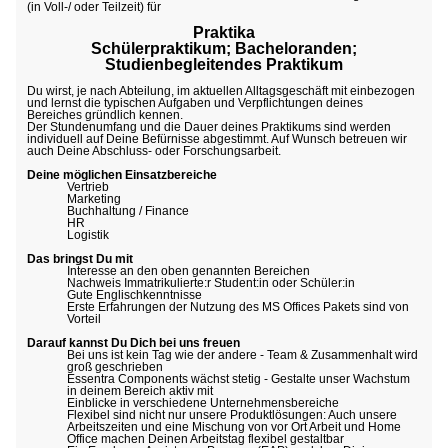
(in Voll-/ oder Teilzeit) für
Praktika
Schülerpraktikum; Bacheloranden;
Studienbegleitendes Praktikum
Du wirst, je nach Abteilung, im aktuellen Alltagsgeschäft mit einbezogen
und lernst die typischen Aufgaben und Verpflichtungen deines
Bereiches gründlich kennen.
Der Stundenumfang und die Dauer deines Praktikums sind werden
individuell auf Deine Befürnisse abgestimmt. Auf Wunsch betreuen wir
auch Deine Abschluss- oder Forschungsarbeit.
Deine möglichen Einsatzbereiche
Vertrieb
Marketing
Buchhaltung / Finance
HR
Logistik
Das bringst Du mit
Interesse an den oben genannten Bereichen
Nachweis Immatrikulierte:r Student:in oder Schüler:in
Gute Englischkenntnisse
Erste Erfahrungen der Nutzung des MS Offices Pakets sind von
Vorteil
Darauf kannst Du Dich bei uns freuen
Bei uns ist kein Tag wie der andere - Team & Zusammenhalt wird
groß geschrieben
Essentra Components wächst stetig - Gestalte unser Wachstum
in deinem Bereich aktiv mit
Einblicke in verschiedene Unternehmensbereiche
Flexibel sind nicht nur unsere Produktlösungen: Auch unsere
Arbeitszeiten und eine Mischung von vor Ort Arbeit und Home
Office machen Deinen Arbeitstag flexibel gestaltbar