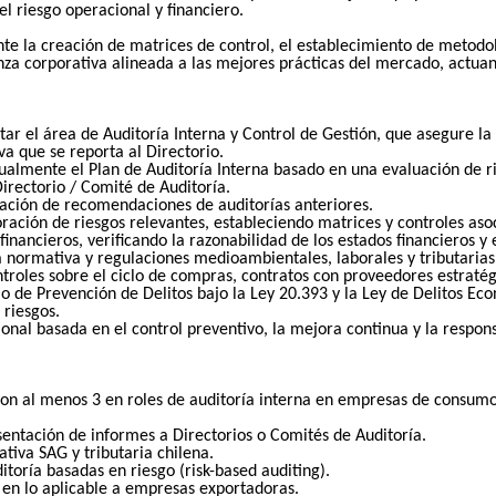
l riesgo operacional y financiero.
e la creación de matrices de control, el establecimiento de metodol
anza corporativa alineada a las mejores prácticas del mercado, actua
ar el área de Auditoría Interna y Control de Gestión, que asegure la 
va que se reporta al Directorio.
nualmente el Plan de Auditoría Interna basado en una evaluación de r
Directorio / Comité de Auditoría.
ación de recomendaciones de auditorías anteriores.
loración de riesgos relevantes, estableciendo matrices y controles aso
financieros, verificando la razonabilidad de los estados financieros y 
 normativa y regulaciones medioambientales, laborales y tributarias
ntroles sobre el ciclo de compras, contratos con proveedores estratégi
de Prevención de Delitos bajo la Ley 20.393 y la Ley de Delitos Eco
 riesgos.
nal basada en el control preventivo, la mejora continua y la respon
on al menos 3 en roles de auditoría interna en empresas de consumo 
entación de informes a Directorios o Comités de Auditoría.
iva SAG y tributaria chilena.
oría basadas en riesgo (risk-based auditing).
en lo aplicable a empresas exportadoras.