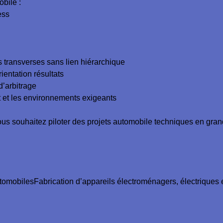
bile :
ess
s transverses sans lien hiérarchique
rientation résultats
d’arbitrage
t et les environnements exigeants
ous souhaitez piloter des projets automobile techniques en gra
omobilesFabrication d’appareils électroménagers, électriques e