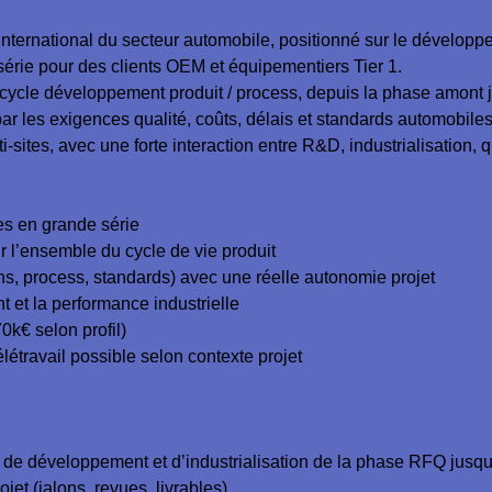
international du secteur automobile, positionné sur le développem
rie pour des clients OEM et équipementiers Tier 1.
 cycle développement produit / process, depuis la phase amont
ar les exigences qualité, coûts, délais et standards automobiles
ites, avec une forte interaction entre R&D, industrialisation, qu
es en grande série
r l’ensemble du cycle de vie produit
ns, process, standards) avec une réelle autonomie projet
nt et la performance industrielle
0k€ selon profil)
télétravail possible selon contexte projet
e de développement et d’industrialisation de la phase RFQ jusq
ojet (jalons, revues, livrables)