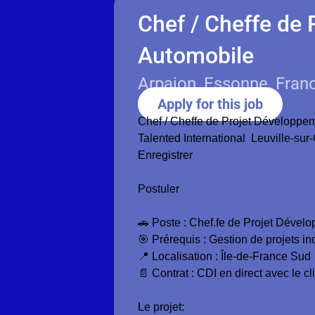
Chef / Cheffe de 
Automobile
Arpajon, Essonne, Fran
Apply for this job
Chef / Cheffe de Projet Développem
Talented International Leuville-sur-
Enregistrer
Postuler
🚗 Poste : Chef.fe de Projet Dévelo
🎯 Prérequis : Gestion de projets i
📍 Localisation : Île-de-France Sud
📄 Contrat : CDI en direct avec le cl
Le projet: