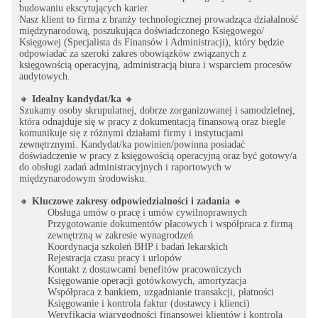
budowaniu ekscytujących karier.
Nasz klient to firma z branży technologicznej prowadząca działalność
międzynarodową, poszukująca doświadczonego Księgowego/
Księgowej (Specjalista ds Finansów i Administracji), który będzie
odpowiadać za szeroki zakres obowiązków związanych z
księgowością operacyjną, administracją biura i wsparciem procesów
audytowych.
🔸
Idealny kandydat/ka
🔸
Szukamy osoby skrupulatnej, dobrze zorganizowanej i samodzielnej,
która odnajduje się w pracy z dokumentacją finansową oraz biegle
komunikuje się z różnymi działami firmy i instytucjami
zewnętrznymi. Kandydat/ka powinien/powinna posiadać
doświadczenie w pracy z księgowością operacyjną oraz być gotowy/a
do obsługi zadań administracyjnych i raportowych w
międzynarodowym środowisku.
🔸
Kluczowe zakresy odpowiedzialności i zadania
🔸
Obsługa umów o pracę i umów cywilnoprawnych
Przygotowanie dokumentów płacowych i współpraca z firmą
zewnętrzną w zakresie wynagrodzeń
Koordynacja szkoleń BHP i badań lekarskich
Rejestracja czasu pracy i urlopów
Kontakt z dostawcami benefitów pracowniczych
Księgowanie operacji gotówkowych, amortyzacja
Współpraca z bankiem, uzgadnianie transakcji, płatności
Księgowanie i kontrola faktur (dostawcy i klienci)
Weryfikacja wiarygodności finansowej klientów i kontrola