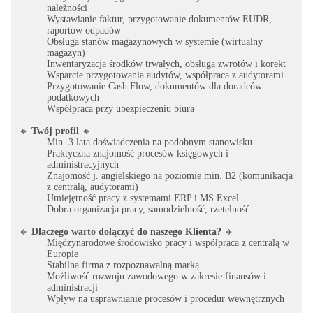
należności
Wystawianie faktur, przygotowanie dokumentów EUDR,
raportów odpadów
Obsługa stanów magazynowych w systemie (wirtualny
magazyn)
Inwentaryzacja środków trwałych, obsługa zwrotów i korekt
Wsparcie przygotowania audytów, współpraca z audytorami
Przygotowanie Cash Flow, dokumentów dla doradców
podatkowych
Współpraca przy ubezpieczeniu biura
🔸
Twój profil
🔸
Min. 3 lata doświadczenia na podobnym stanowisku
Praktyczna znajomość procesów księgowych i
administracyjnych
Znajomość j. angielskiego na poziomie min. B2 (komunikacja
z centralą, audytorami)
Umiejętność pracy z systemami ERP i MS Excel
Dobra organizacja pracy, samodzielność, rzetelność
🔸
Dlaczego warto dołączyć do naszego Klienta?
🔸
Międzynarodowe środowisko pracy i współpraca z centralą w
Europie
Stabilna firma z rozpoznawalną marką
Możliwość rozwoju zawodowego w zakresie finansów i
administracji
Wpływ na usprawnianie procesów i procedur wewnętrznych