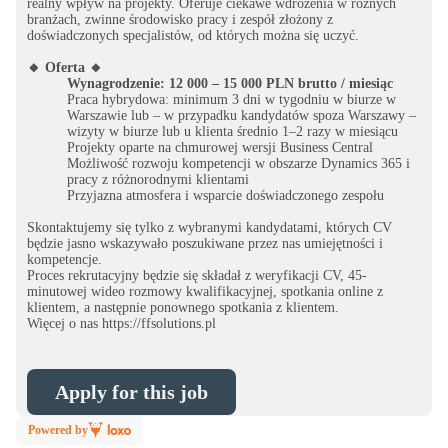
realny wpływ na projekty. Oferuje ciekawe wdrożenia w różnych
branżach, zwinne środowisko pracy i zespół złożony z
doświadczonych specjalistów, od których można się uczyć.
🔸 Oferta 🔸
Wynagrodzenie: 12 000 – 15 000 PLN brutto / miesiąc
Praca hybrydowa: minimum 3 dni w tygodniu w biurze w
Warszawie lub – w przypadku kandydatów spoza Warszawy –
wizyty w biurze lub u klienta średnio 1–2 razy w miesiącu
Projekty oparte na chmurowej wersji Business Central
Możliwość rozwoju kompetencji w obszarze Dynamics 365 i
pracy z różnorodnymi klientami
Przyjazna atmosfera i wsparcie doświadczonego zespołu
Skontaktujemy się tylko z wybranymi kandydatami, których CV
będzie jasno wskazywało poszukiwane przez nas umiejętności i
kompetencje.
Proces rekrutacyjny będzie się składał z weryfikacji CV, 45-
minutowej wideo rozmowy kwalifikacyjnej, spotkania online z
klientem, a następnie ponownego spotkania z klientem.
Więcej o nas https://ffsolutions.pl
Apply for this job
Powered by