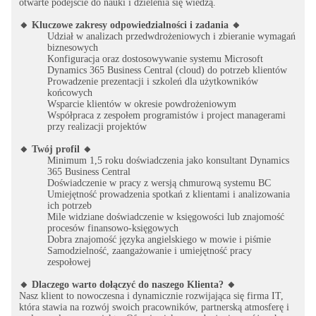
otwarte podejście do nauki i dzielenia się wiedzą.
🔸 Kluczowe zakresy odpowiedzialności i zadania 🔸
Udział w analizach przedwdrożeniowych i zbieranie wymagań
biznesowych
Konfiguracja oraz dostosowywanie systemu Microsoft
Dynamics 365 Business Central (cloud) do potrzeb klientów
Prowadzenie prezentacji i szkoleń dla użytkowników
końcowych
Wsparcie klientów w okresie powdrożeniowym
Współpraca z zespołem programistów i project managerami
przy realizacji projektów
🔸 Twój profil 🔸
Minimum 1,5 roku doświadczenia jako konsultant Dynamics
365 Business Central
Doświadczenie w pracy z wersją chmurową systemu BC
Umiejętność prowadzenia spotkań z klientami i analizowania
ich potrzeb
Mile widziane doświadczenie w księgowości lub znajomość
procesów finansowo-księgowych
Dobra znajomość języka angielskiego w mowie i piśmie
Samodzielność, zaangażowanie i umiejętność pracy
zespołowej
🔸 Dlaczego warto dołączyć do naszego Klienta? 🔸
Nasz klient to nowoczesna i dynamicznie rozwijająca się firma IT,
która stawia na rozwój swoich pracowników, partnerską atmosferę i