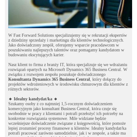
W Fast Forward Solutions specjalizujemy się w rekrutacji ekspertów
z dziedziny sprzedaży i marketingu dla klientów technologicznych.
Jako doświadczony zespół, oferujemy wsparcie pracodawcom w
poszukiwaniu najlepszych talentów oraz pomagamy kandydatom w
budowaniu ekscytujących karier.
Nasz klient to firma z branży IT, która specjalizuje się we wdrażaniu
rozwiązań opartych na Microsoft Dynamics 365 Business Central. W
związku z rozwojem zespołu poszukuje doświadczonego
Konsultanta Dynamics 365 Business Central
, który dołączy do
projektów wdrożeniowych w środowisku chmurowym dla klientów z
różnych sektorów.
🔸 Idealny kandydat/ka 🔸
Szukamy osoby z co najmniej 1,5-rocznym doświadczeniem
komercyjnym jako konsultant Business Central, która czuje się
swobodnie w pracy z klientami i potrafi przełożyć ich potrzeby na
konkretne rozwiązania systemowe. Mile widziane będzie
wcześniejsze doświadczenie związane z księgowością, które pomoże
lepiej zrozumieć procesy finansowe u klientów. Idealny kandydat/ka
potrafi pracować zarówno samodzielnie, jak i w zespole, a także ma