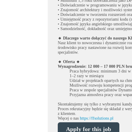
• Minimum 1,5 roku doświadczenia jako De
• Doświadczenie w programowaniu w języ
• Znajomość architektury i możliwości syst
• Doświadczenie w tworzeniu rozszerzeń or
• Umiejętność pracy z repozytoriami kodu 
• Znajomość języka angielskiego umożliwiaj
• Samodzielność, dokładność oraz umiejętno
🔸 Dlaczego warto dołączyć do naszego Kl
Nasz klient to nowoczesna i dynamicznie roz
środowisko pracy nastawione na rozwój kom
specjalistów.
🔸 Oferta 🔸
Wynagrodzenie: 12 000 – 17 000 PLN brut
Praca hybrydowa: minimum 3 dni w t
1–2 razy w miesiącu
Udział w projektach opartych na chm
Możliwość rozwoju kompetencji prog
Praca w zespole specjalistów Dynami
Przyjazna atmosfera pracy oraz wspar
Skontaktujemy się tylko z wybranymi kandy
Proces rekrutacyjny będzie się składał z we
z klientem.
Więcej o nas
https://ffsolutions.pl
Apply for this job