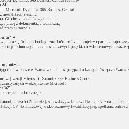
veloper Dynamics 365 Business Central lub NAV
ku
AL
emu Microsoft Dynamics 365 Business Central
az modyfikacji systemu
(np. Git) będzie dodatkowym atutem
ąca pracę z dokumentacją techniczną
ść pracy w zespole
ienta? 🔸
wijająca się firma technologiczna, która realizuje projekty oparte na najnowsz
petencji technicznych, udział w ciekawych projektach wdrożeniowych oraz ws
to / miesiąc
ygodniu w biurze w Warszawie lub – w przypadku kandydatów spoza Warszawy 
urowej wersji Microsoft Dynamics 365 Business Central
ramistycznych w ekosystemie Microsoft
cs 365
cie zespołu technicznego
datami, których CV będzie jasno wskazywało poszukiwane przez nas umiejętno
ryfikacji CV, 45-minutowej wideo rozmowy kwalifikacyjnej, spotkania online z