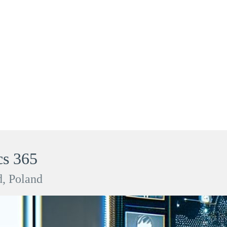
s 365
, Poland