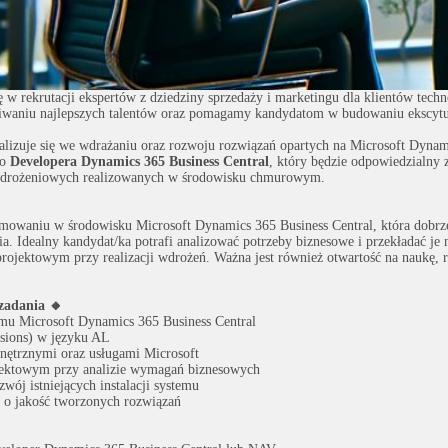
 w rekrutacji ekspertów z dziedziny sprzedaży i marketingu dla klientów tech
waniu najlepszych talentów oraz pomagamy kandydatom w budowaniu ekscytuj
cjalizuje się we wdrażaniu oraz rozwoju rozwiązań opartych na Microsoft Dyna
go
Developera Dynamics 365 Business Central
, który będzie odpowiedzialny
h wdrożeniowych realizowanych w środowisku chmurowym.
waniu w środowisku Microsoft Dynamics 365 Business Central, która dobrze r
. Idealny kandydat/ka potrafi analizować potrzeby biznesowe i przekładać je 
rojektowym przy realizacji wdrożeń. Ważna jest również otwartość na naukę, ro
zadania 🔸
emu Microsoft Dynamics 365 Business Central
nsions) w języku AL
wnętrznymi oraz usługami Microsoft
ojektowym przy analizie wymagań biznesowych
ój istniejących instalacji systemu
e o jakość tworzonych rozwiązań