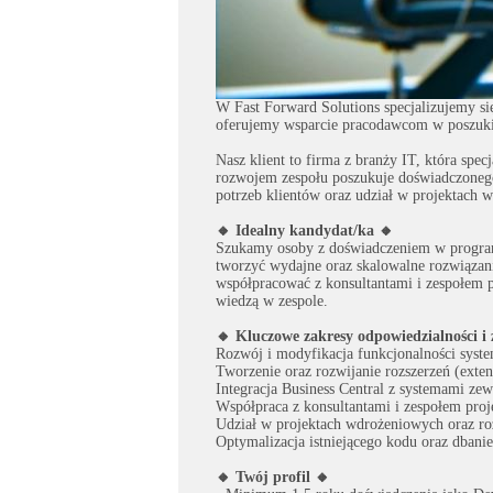
W Fast Forward Solutions specjalizujemy się
oferujemy wsparcie pracodawcom w poszuki
Nasz klient to firma z branży IT, która spe
rozwojem zespołu poszukuje doświadczone
potrzeb klientów oraz udział w projektac
🔸 Idealny kandydat/ka 🔸
Szukamy osoby z doświadczeniem w programo
tworzyć wydajne oraz skalowalne rozwiązania
współpracować z konsultantami i zespołem p
wiedzą w zespole.
🔸 Kluczowe zakresy odpowiedzialności i 
Rozwój i modyfikacja funkcjonalności syst
Tworzenie oraz rozwijanie rozszerzeń (exte
Integracja Business Central z systemami ze
Współpraca z konsultantami i zespołem pr
Udział w projektach wdrożeniowych oraz rozw
Optymalizacja istniejącego kodu oraz dbani
🔸 Twój profil 🔸