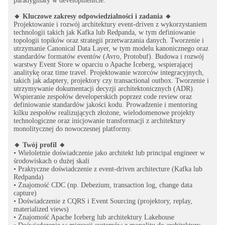
paradygmaty w developmentcie.
🔸 Kluczowe zakresy odpowiedzialności i zadania 🔸
Projektowanie i rozwój architektury event-driven z wykorzystaniem
technologii takich jak Kafka lub Redpanda, w tym definiowanie
topologii topików oraz strategii przetwarzania danych. Tworzenie i
utrzymanie Canonical Data Layer, w tym modelu kanonicznego oraz
standardów formatów eventów (Avro, Protobuf). Budowa i rozwój
warstwy Event Store w oparciu o Apache Iceberg, wspierającej
analitykę oraz time travel. Projektowanie wzorców integracyjnych,
takich jak adaptery, projektory czy transactional outbox. Tworzenie i
utrzymywanie dokumentacji decyzji architektonicznych (ADR).
Wspieranie zespołów developerskich poprzez code review oraz
definiowanie standardów jakości kodu. Prowadzenie i mentoring
kilku zespołów realizujących złożone, wielodomenowe projekty
technologiczne oraz inicjowanie transformacji z architektury
monolitycznej do nowoczesnej platformy.
🔸 Twój profil 🔸
• Wieloletnie doświadczenie jako architekt lub principal engineer w
środowiskach o dużej skali
• Praktyczne doświadczenie z event-driven architecture (Kafka lub
Redpanda)
• Znajomość CDC (np. Debezium, transaction log, change data
capture)
• Doświadczenie z CQRS i Event Sourcing (projektory, replay,
materialized views)
• Znajomość Apache Iceberg lub architektury Lakehouse