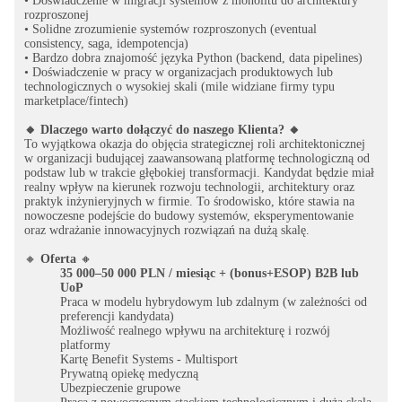
• Doświadczenie w migracji systemów z monolitu do architektury
rozproszonej
• Solidne zrozumienie systemów rozproszonych (eventual
consistency, saga, idempotencja)
• Bardzo dobra znajomość języka Python (backend, data pipelines)
• Doświadczenie w pracy w organizacjach produktowych lub
technologicznych o wysokiej skali (mile widziane firmy typu
marketplace/fintech)
🔸 Dlaczego warto dołączyć do naszego Klienta? 🔸
To wyjątkowa okazja do objęcia strategicznej roli architektonicznej
w organizacji budującej zaawansowaną platformę technologiczną od
podstaw lub w trakcie głębokiej transformacji. Kandydat będzie miał
realny wpływ na kierunek rozwoju technologii, architektury oraz
praktyk inżynieryjnych w firmie. To środowisko, które stawia na
nowoczesne podejście do budowy systemów, eksperymentowanie
oraz wdrażanie innowacyjnych rozwiązań na dużą skalę.
🔸
Oferta
🔸
35 000–50 000 PLN / miesiąc + (bonus+ESOP) B2B lub
UoP
Praca w modelu hybrydowym lub zdalnym (w zależności od
preferencji kandydata)
Możliwość realnego wpływu na architekturę i rozwój
platformy
Kartę Benefit Systems - Multisport
Prywatną opiekę medyczną
Ubezpieczenie grupowe