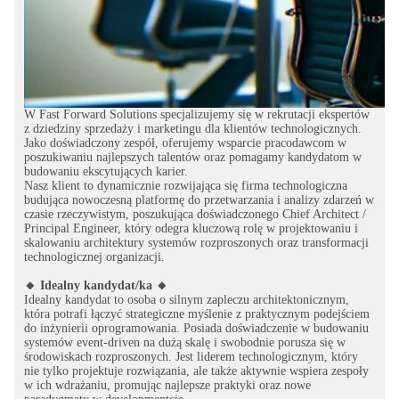
W Fast Forward Solutions specjalizujemy się w rekrutacji ekspertów
z dziedziny sprzedaży i marketingu dla klientów technologicznych.
Jako doświadczony zespół, oferujemy wsparcie pracodawcom w
poszukiwaniu najlepszych talentów oraz pomagamy kandydatom w
budowaniu ekscytujących karier.
Nasz klient to dynamicznie rozwijająca się firma technologiczna
budująca nowoczesną platformę do przetwarzania i analizy zdarzeń w
czasie rzeczywistym, poszukująca doświadczonego Chief Architect /
Principal Engineer, który odegra kluczową rolę w projektowaniu i
skalowaniu architektury systemów rozproszonych oraz transformacji
technologicznej organizacji.
🔸 Idealny kandydat/ka 🔸
Idealny kandydat to osoba o silnym zapleczu architektonicznym,
która potrafi łączyć strategiczne myślenie z praktycznym podejściem
do inżynierii oprogramowania. Posiada doświadczenie w budowaniu
systemów event-driven na dużą skalę i swobodnie porusza się w
środowiskach rozproszonych. Jest liderem technologicznym, który
nie tylko projektuje rozwiązania, ale także aktywnie wspiera zespoły
w ich wdrażaniu, promując najlepsze praktyki oraz nowe