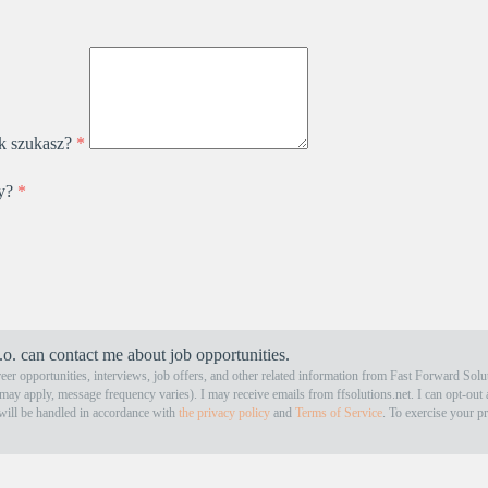
sk szukasz?
*
ty?
*
.o. can contact me about job opportunities.
eer opportunities, interviews, job offers, and other related information from Fast Forward So
y apply, message frequency varies). I may receive emails from ffsolutions.net. I can opt-out 
 will be handled in accordance with
the privacy policy
and
Terms of Service
. To exercise your pr