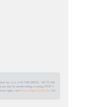
lutions Sp. z o.o. (+44 7360 280205, +48 732 106
at any time by unsubscribing or texting STOP. I
ivacy rights, visit
Privacy Rights & Opt-Out
. For