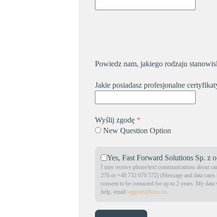
Powiedz nam, jakiego rodzaju stanowi
Jakie posiadasz profesjonalne certyfika
Wyślij zgodę
*
New Question Option
Yes, Fast Forward Solutions Sp. z o
I may receive phone/text communications about car
276 or +48 732 070 572) (Message and data rates ma
consent to be contacted for up to 2 years. My data
help, email
support@loxo.co
.