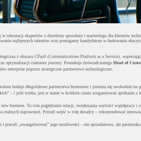
ę w rekrutacji ekspertów z dziedziny sprzedaży i marketingu dla klientów tech
waniu najlepszych talentów oraz pomagamy kandydatom w budowaniu ekscytuj
logiczna z obszaru CPaaS (Communications Platform as a Service), wspierająca
az optymalizacji customer journey. Poszukuje doświadczonego
Head of Custo
tów enterprise poprzez strategiczne partnerstwo technologiczne.
uralnie buduje długofalowe partnerstwa biznesowe i porusza się swobodnie na
tkich” – i jeśli trzeba, jest w stanie w krótkim czasie zorganizować spotkanie 
a new business. To rola pogłębiania relacji, zwiększania wartości współpracy i 
ia realnych usprawnień. Potrafi wejść w rolę doradcy – rekomendować innowa
 i potrafi „ewangelizować” jego możliwości – nie sprzedażowo, ale partnersko, 