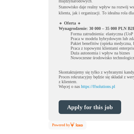
międzynarodowych.
Stanowisko daje realny wpływ na rozwój ws
klienta, jak i organizacji. To idealna rola d
🔸
Oferta
🔸
Wynagrodzenie: 30 000 – 35 000 PLN B2
Forma zatrudnienia: elastyczna (UoP
Praca w modelu hybrydowym lub zd
Pakiet benefitów (opieka medyczna, k
Praca z topowymi klientami enterpris
Duża autonomia i wpływ na biznes
Nowoczesne środowisko technologic
Skontaktujemy się tylko z wybranymi kandy
Proces rekrutacyjny będzie się składał z we
z klientem.
Więcej o nas
https://ffsolutions.pl
Apply for this job
Powered by