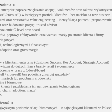
 zadania
🔸
enterprise poprzez zwiększanie adopcji, wolumenów oraz zakresu wykorzystan
psell/cross-sell) w istniejącym portfelu klientów – bez nacisku na new business
ami oraz warsztatów value engineering – identyfikacja potrzeb i proponowanie
 oraz budowanie pozycji trusted advisor
 poziomie C-level oraz board
tów, poprawy efektywności oraz wzrostu marży po stronie klienta i firmy
icingowych
i, technologicznymi i finansowymi
adoption oraz gross margin
 z klientami enterprise (Customer Success, Key Account, Strategic Account)
wiązań do dużych firm z branży retail i e-commerce
dczenie w pracy z C-level/board
ll / cross-sell) bez podejścia „twardej sprzedaży”
, martech lub podobnym środowisku
jne i biznesowe
klienta i przekładania ich na rozwiązania technologiczne
 churn, adoption, marża)
ść
ienta?
🔸
najwyższym poziomie relacji biznesowych – z największymi klientami w Polsce