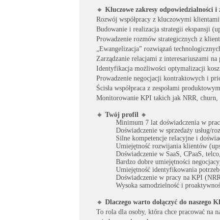
🔸
Kluczowe zakresy odpowiedzialności i
Rozwój współpracy z kluczowymi klientami 
Budowanie i realizacja strategii ekspansji (u
Prowadzenie rozmów strategicznych z klient
„Ewangelizacja” rozwiązań technologicznych
Zarządzanie relacjami z interesariuszami na
Identyfikacja możliwości optymalizacji kosz
Prowadzenie negocjacji kontraktowych i pr
Ścisła współpraca z zespołami produktowym
Monitorowanie KPI takich jak NRR, churn, 
🔸
Twój profil
🔸
Minimum 7 lat doświadczenia w pracy
Doświadczenie w sprzedaży usług/roz
Silne kompetencje relacyjne i doświa
Umiejętność rozwijania klientów (upse
Doświadczenie w SaaS, CPaaS, telco
Bardzo dobre umiejętności negocjacy
Umiejętność identyfikowania potrzeb 
Doświadczenie w pracy na KPI (NRR,
Wysoka samodzielność i proaktywno
🔸
Dlaczego warto dołączyć do naszego Kl
To rola dla osoby, która chce pracować na 