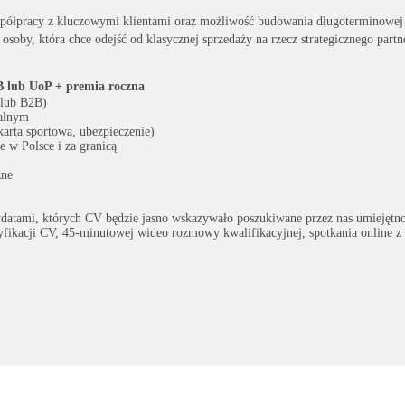
półpracy z kluczowymi klientami oraz możliwość budowania długoterminowej 
la osoby, która chce odejść od klasycznej sprzedaży na rzecz strategicznego partn
B lub UoP + premia roczna
 lub B2B)
alnym
arta sportowa, ubezpieczenie)
e w Polsce i za granicą
zne
datami, których CV będzie jasno wskazywało poszukiwane przez nas umiejętno
ryfikacji CV, 45-minutowej wideo rozmowy kwalifikacyjnej, spotkania online z