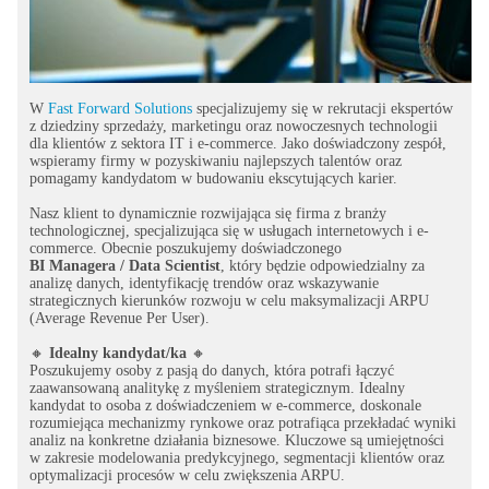
W
Fast Forward Solutions
specjalizujemy się w rekrutacji ekspertów
z dziedziny sprzedaży, marketingu oraz nowoczesnych technologii
dla klientów z sektora IT i e-commerce. Jako doświadczony zespół,
wspieramy firmy w pozyskiwaniu najlepszych talentów oraz
pomagamy kandydatom w budowaniu ekscytujących karier.
Nasz klient to dynamicznie rozwijająca się firma z branży
technologicznej, specjalizująca się w usługach internetowych i e-
commerce. Obecnie poszukujemy doświadczonego
BI Managera / Data Scientist
, który będzie odpowiedzialny za
analizę danych, identyfikację trendów oraz wskazywanie
strategicznych kierunków rozwoju w celu maksymalizacji ARPU
(Average Revenue Per User).
🔸
Idealny kandydat/ka
🔸
Poszukujemy osoby z pasją do danych, która potrafi łączyć
zaawansowaną analitykę z myśleniem strategicznym. Idealny
kandydat to osoba z doświadczeniem w e-commerce, doskonale
rozumiejąca mechanizmy rynkowe oraz potrafiąca przekładać wyniki
analiz na konkretne działania biznesowe. Kluczowe są umiejętności
w zakresie modelowania predykcyjnego, segmentacji klientów oraz
optymalizacji procesów w celu zwiększenia ARPU.