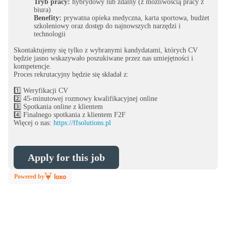
Tryb pracy:
hybrydowy lub zdalny (z możliwością pracy z
biura)
Benefity:
prywatna opieka medyczna, karta sportowa, budżet
szkoleniowy oraz dostęp do najnowszych narzędzi i
technologii
Skontaktujemy się tylko z wybranymi kandydatami, których CV
będzie jasno wskazywało poszukiwane przez nas umiejętności i
kompetencje.
Proces rekrutacyjny będzie się składał z:
1️⃣ Weryfikacji CV
2️⃣ 45-minutowej rozmowy kwalifikacyjnej online
3️⃣ Spotkania online z klientem
4️⃣ Finalnego spotkania z klientem F2F
Więcej o nas:
https://ffsolutions.pl
Apply for this job
Powered by