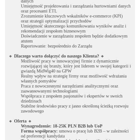
danych
Umiejętność projektowania i zarządzania hurtowniami danych
oraz procesami ETL
Zrozumienie kluczowych wskaźników e-commerce (KPI)
oraz strategii optymalizacji przychodów
Umiejętność skutecznego komunikowania wyników analiz i
rekomendacji zespołom biznesowym
Doświadczenie w zarządzaniu zespołem będzie dodatkowym
atutem
Raportowanie: bezpośrednio do Zarządu
🔸
Dlaczego warto dołączyć do naszego Klienta?
🔸
Możliwość pracy w innowacyjnej firmie z dynamicznie
rozwijającej się branży, który jest liderem w swojej kategorii i
gwiazdą MidWig40 na GPW
Realny wpływ na strategię firmy oraz możliwość wdrażania
własnych pomysłów
Praca z nowoczesnymi narzędziami analitycznymi oraz
zaawansowanymi technologiami
Współpraca z zespołem pasjonatów i ekspertów w swoich
dziedzinach
Stabilne środowisko pracy z jasno określoną ścieżką rozwoju
zawodowego
🔸
Oferta
🔸
Wynagrodzenie:
18-25K PLN B2B lub UoP
Forma współpracy:
umowa o pracę lub B2B – w zależności
od preferencji kandydata