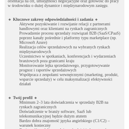
orientacja na cel, umiejętności negocjacyjne oraz gotowość do pracy
w środowisku o dużej dynamice i międzynarodowym zasięgu.
🔸
Kluczowe zakresy odpowiedzialności i zadania
🔸
Aktywne pozyskiwanie i rozwijanie relacji z partnerami
handlowymi oraz klientami na rynkach zagranicznych
Prowadzenie procesu sprzedaży rozwiązań B2B (SaaS/CPaaS)
poprzez kanały pośrednie i platformy typu marketplace (np.
Microsoft Azure)
Realizacja celów sprzedażowych na wybranych rynkach
międzynarodowych
Uczestnictwo w spotkaniach, konferencjach i wydarzeniach
branżowych poza granicami kraju
Monitorowanie lejka sprzedażowego, przygotowywanie
prognoz i raportów sprzedażowych
Współpraca z zespołami wewnętrznymi (marketing, produkt,
wsparcie sprzedaży) w celu maksymalizacji efektywności
działań
🔸
Twój profil
🔸
Minimum 2–3 lata doświadczenia w sprzedaży B2B na
rynkach zagranicznych
Doświadczenie w branży software, SaaS lub
telekomunikacyjnej będzie dużym atutem
Bardzo dobra znajomość języka angielskiego (C1/C2) –
warunek konieczny