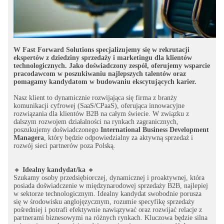
W Fast Forward Solutions specjalizujemy się w rekrutacji
ekspertów z dziedziny sprzedaży i marketingu dla klientów
technologicznych. Jako doświadczony zespół, oferujemy wsparcie
pracodawcom w poszukiwaniu najlepszych talentów oraz
pomagamy kandydatom w budowaniu ekscytujących karier.
Nasz klient to dynamicznie rozwijająca się firma z branży
komunikacji cyfrowej (SaaS/CPaaS), oferująca innowacyjne
rozwiązania dla klientów B2B na całym świecie. W związku z
dalszym rozwojem działalności na rynkach zagranicznych,
poszukujemy doświadczonego
International Business Development
Managera
, który będzie odpowiedzialny za aktywną sprzedaż i
rozwój sieci partnerów poza Polską.
🔸
Idealny kandydat/ka
🔸
Szukamy osoby przedsiębiorczej, dynamicznej i proaktywnej, która
posiada doświadczenie w międzynarodowej sprzedaży B2B, najlepiej
w sektorze technologicznym. Idealny kandydat swobodnie porusza
się w środowisku anglojęzycznym, rozumie specyfikę sprzedaży
pośredniej i potrafi efektywnie nawiązywać oraz rozwijać relacje z
partnerami biznesowymi na różnych rynkach. Kluczowa będzie silna