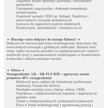
Znajomość modeli sprzedaży pośredniej i ekosystemów
partnerskich
Umiejętności negocjacyjne i doskonała komunikacja
interpersonalna
Znajomość narzędzi CRM (np. Hubspot, Pipedrive) i
nowoczesnych rozwiązań sprzedażowych
Gotowość do regularnych podróży służbowych
Proaktywność, samodzielność i orientacja na cel
🔸
Dlaczego warto dołączyć do naszego Klienta?
🔸
Dołączysz do innowacyjnej firmy technologicznej, która łączy siłę
nowoczesnych rozwiązań z globalnymi ambicjami. Będziesz mieć
realny wpływ na rozwój sprzedaży na międzynarodowych rynkach i
możliwość pracy z zaawansowanymi technologiami w dynamicznym
środowisku o dużym potencjale wzrostu.
🔸
Oferta
🔸
Wynagrodzenie: 12k - 18k PLN B2B + agresywny system
premiowy 40% wynagrodzenia
Możliwość pracy zdalnej lub hybrydowej (preferowana
lokalizacja: Poznań lub okolice)
Niezbędne narzędzia pracy (laptop, telefon, CRM)
Współpraca z międzynarodowym zespołem i ekspozycja na
globalne rynki
Udział w międzynarodowych wydarzeniach branżowych
Praca w firmie technologicznej z ugruntowaną pozycją i