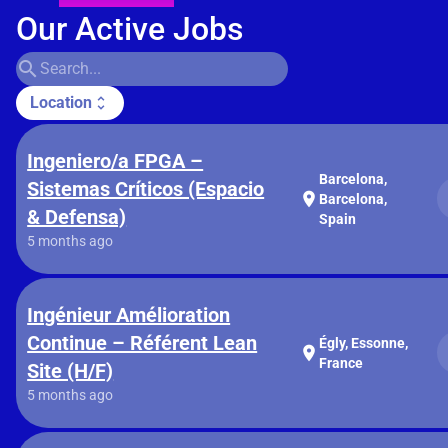
Our Active Jobs
search
Location
unfold_more
Ingeniero/a FPGA –
Barcelona,
Sistemas Críticos (Espacio
location_on
Barcelona,
& Defensa)
Spain
5 months ago
Ingénieur Amélioration
Continue – Référent Lean
Égly, Essonne,
location_on
France
Site (H/F)
5 months ago