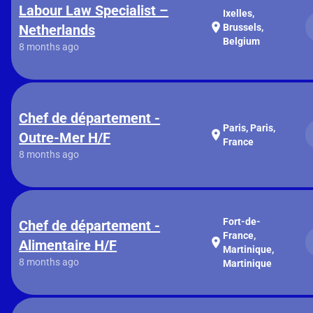
Labour Law Specialist –
Ixelles,
location_on
Netherlands
Brussels,
Belgium
8 months ago
Chef de département -
Paris, Paris,
location_on
Outre-Mer H/F
France
8 months ago
Fort-de-
Chef de département -
France,
location_on
Alimentaire H/F
Martinique,
8 months ago
Martinique