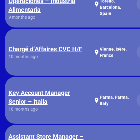
Operaciones – Industria
Torello,
location_on
Barcelona,
Alimentaria
Spain
9 months ago
Chargé d’Affaires CVC H/F
Vienne, Isère,
location_on
France
10 months ago
Key Account Manager
Parma, Parma,
location_on
Senior – Italia
Italy
10 months ago
Assistant Store Manager –