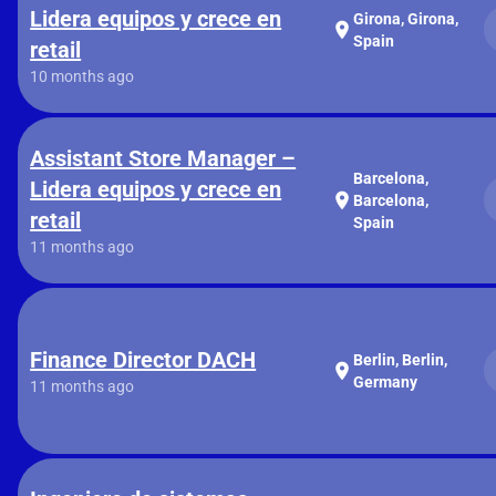
Lidera equipos y crece en
Girona, Girona,
location_on
Spain
retail
10 months ago
Assistant Store Manager –
Barcelona,
Lidera equipos y crece en
location_on
Barcelona,
retail
Spain
11 months ago
Finance Director DACH
Berlin, Berlin,
location_on
Germany
11 months ago