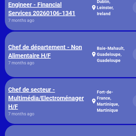
Dublin,
Engineer - Financial
location_on
Leinster,
Services 20260106-1341
Ireland
7 months ago
Chef de département - Non
Baie-Mahault,
location_on
Alimentaire H/F
Guadeloupe,
Guadeloupe
7 months ago
Chef de secteur -
Fort-de-
Multimédia/Electroménager
France,
location_on
Martinique,
H/F
Martinique
7 months ago