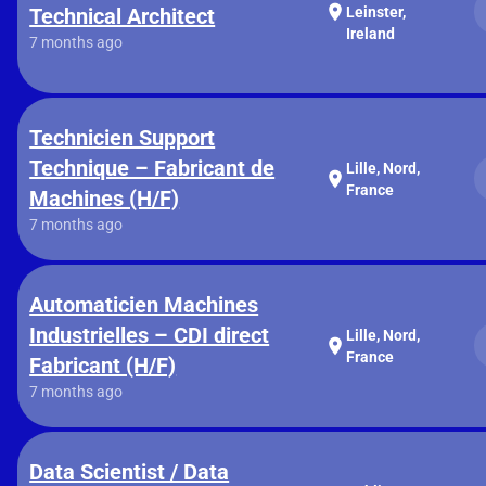
location_on
Technical Architect
Leinster,
Ireland
7 months ago
Technicien Support
Technique – Fabricant de
Lille, Nord,
location_on
France
Machines (H/F)
7 months ago
Automaticien Machines
Industrielles – CDI direct
Lille, Nord,
location_on
France
Fabricant (H/F)
7 months ago
Data Scientist / Data