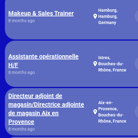
Hamburg,
Makeup & Sales Trainer
location_on
Hamburg,
8 months ago
Germany
Assistante opérationnelle
Istres,
location_on
H/F
Bouches-du-
Rhône, France
8 months ago
Directeur adjoint de
Aix-en-
magasin/Directrice adjointe
Provence,
location_on
de magasin Aix en
Bouches-du-
Provence
Rhône, France
8 months ago