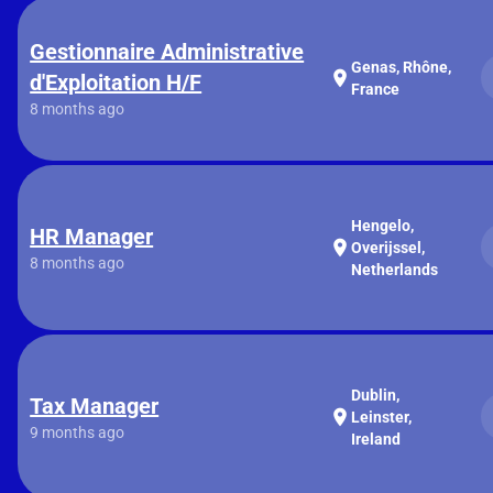
Gestionnaire Administrative
Genas, Rhône,
location_on
d'Exploitation H/F
France
8 months ago
Hengelo,
HR Manager
location_on
Overijssel,
8 months ago
Netherlands
Dublin,
Tax Manager
location_on
Leinster,
9 months ago
Ireland