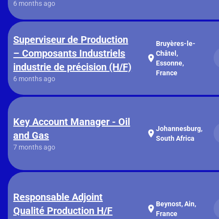
6 months ago
Superviseur de Production
Bruyères-le-
– Composants Industriels
Châtel,
location_on
Essonne,
industrie de précision (H/F)
France
6 months ago
Key Account Manager - Oil
Johannesburg,
location_on
and Gas
South Africa
7 months ago
Responsable Adjoint
Beynost, Ain,
location_on
Qualité Production H/F
France