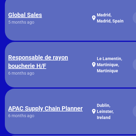
Global Sales
Madrid,
location_on
Madrid, Spain
5 months ago
Responsable de rayon
Le Lamentin,
location_on
boucherie H/F
Martinique,
Martinique
6 months ago
Dublin,
APAC Supply Chain Planner
location_on
Leinster,
6 months ago
Ireland