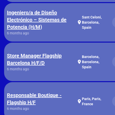
Ingeniero/a de Diseño
Sant Celoni,
Electrónico – Sistemas de
location_on
Barcelona,
Potencia (H/M)
Spain
6 months ago
Store Manager Flagship
Barcelona,
location_on
Barcelona H/F/D
Barcelona,
Spain
6 months ago
Responsable Boutique -
Paris, Paris,
location_on
Flagship H/F
France
6 months ago