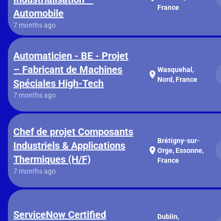
France
Automobile
7 months ago
Automaticien - BE - Projet
– Fabricant de Machines
Wasquehal,
location_on
Nord, France
Spéciales High-Tech
7 months ago
Chef de projet Composants
Brétigny-sur-
Industriels & Applications
location_on
Orge, Essonne,
Thermiques (H/F)
France
7 months ago
ServiceNow Certified
Dublin,