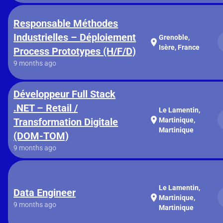
Responsable Méthodes
Industrielles – Déploiement
Grenoble,
location_on
Isère, France
Process Prototypes (H/F/D)
9 months ago
Développeur Full Stack
.NET – Retail /
Le Lamentin,
location_on
Transformation Digitale
Martinique,
Martinique
(DOM-TOM)
9 months ago
Le Lamentin,
Data Engineer
location_on
Martinique,
9 months ago
Martinique