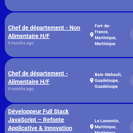
Fort-de-
Chef de département - Non
France,
location_on
Alimentaire H/F
Martinique,
9 months ago
Martinique
Chef de département -
Baie-Mahault,
location_on
Alimentaire H/F
Guadeloupe,
Guadeloupe
9 months ago
Développeur Full Stack
JavaScript – Refonte
Le Lamentin,
location_on
Applicative & Innovation
Martinique,
Martinique