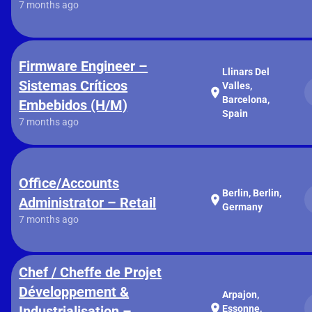
7 months ago
Firmware Engineer –
Llinars Del
Sistemas Críticos
Valles,
location_on
Barcelona,
Embebidos (H/M)
Spain
7 months ago
Office/Accounts
Berlin, Berlin,
location_on
Administrator – Retail
Germany
7 months ago
Chef / Cheffe de Projet
Développement &
Arpajon,
location_on
Industrialisation –
Essonne,