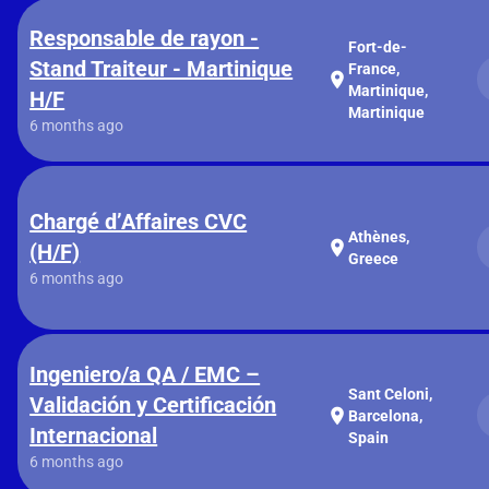
Responsable de rayon -
Fort-de-
Stand Traiteur - Martinique
France,
location_on
Martinique,
H/F
Martinique
6 months ago
Chargé d’Affaires CVC
Athènes,
location_on
(H/F)
Greece
6 months ago
Ingeniero/a QA / EMC –
Sant Celoni,
Validación y Certificación
location_on
Barcelona,
Internacional
Spain
6 months ago