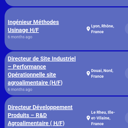
Ingénieur Méthodes
Lyon, Rhône,
location_on
Usinage H/F
France
6 months ago
Directeur de Site Industriel
– Performance
Douai, Nord,
location_on
Opérationnelle site
France
agroalimentaire (H/F)
6 months ago
Directeur Développement
Le Rheu, Ille-
Produits – R&D
location_on
et-Vilaine,
Agroalimentaire ( H/F)
France