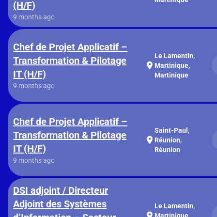
(H/F)
9 months ago
Chef de Projet Applicatif –
Le Lamentin,
Transformation & Pilotage
location_on
Martinique,
IT (H/F)
Martinique
9 months ago
Chef de Projet Applicatif –
Saint-Paul,
Transformation & Pilotage
location_on
Réunion,
IT (H/F)
Réunion
9 months ago
DSI adjoint / Directeur
Adjoint des Systèmes
Le Lamentin,
location_on
Martinique,