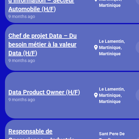
d’Information – Secteur
Martinique
Automobile (H/F)
9 months ago
Chef de projet Data – Du
Le Lamentin,
besoin métier à la valeur
location_on
Martinique,
Data (H/F)
Martinique
9 months ago
Le Lamentin,
Data Product Owner (H/F)
location_on
Martinique,
9 months ago
Martinique
Responsable de
Sant Pere De