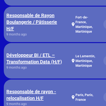
Responsable de Rayon
Fort-de-
Boulangerie / Pâtisserie
France,
location_on
Martinique,
H/F
Martinique
9 months ago
Développeur BI / ETL –
Le Lamentin,
location_on
Transformation Data (H/F)
Martinique,
Martinique
9 months ago
Responsable de rayon -
Paris, Paris,
location_on
relocalisation H/F
France
9 months ago